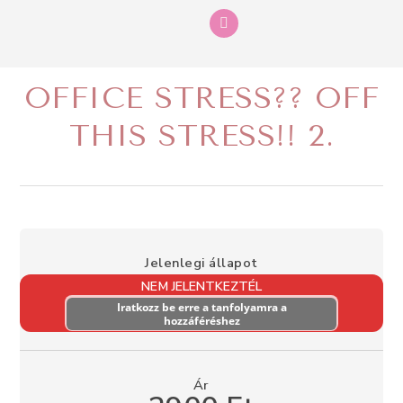
OFFICE STRESS?? OFF
THIS STRESS!! 2.
Jelenlegi állapot
NEM JELENTKEZTÉL
Iratkozz be erre a tanfolyamra a
hozzáféréshez
Ár